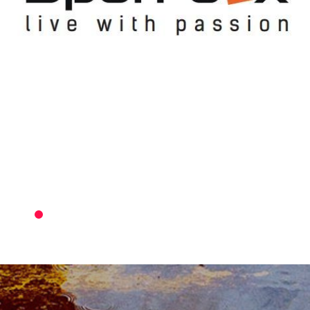
5KM
RUN
в