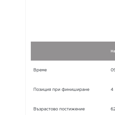
Н
Време
0
Позиция при финиширане
4
Възрастово постижение
6