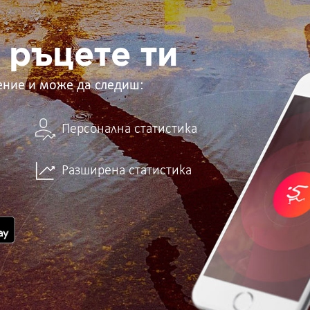
 ръцете ти
ение и може да следиш:
Персонална статистика
Разширена статистика