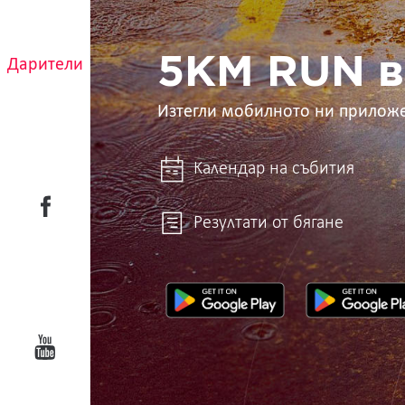
в
ръцете
ти
5KM RUN в
Дарители
Изтегли мобилното ни прилож
Календар на събития
Резултати от бягане