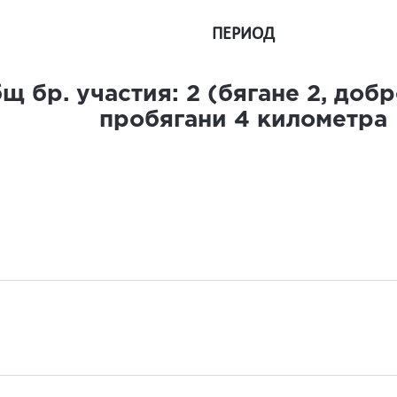
ПЕРИОД
щ бр. участия:
2
(бягане
2
, доб
пробягани
4
километра