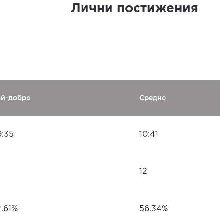
Лични постижения
ай-добро
Средно
9:35
10:41
12
2.61%
56.34%