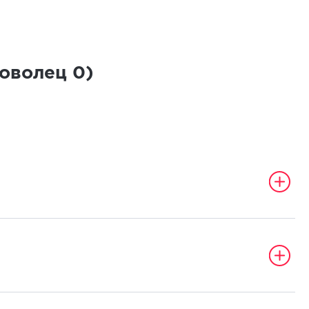
роволец
0
)