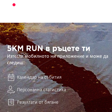
5KM
RUN
в
ръцете
ти
5KM RUN в ръцете ти
Изтегли мобилното ни приложение и може да
следиш:
Календар на събития
Персонална статистика
Резултати от бягане