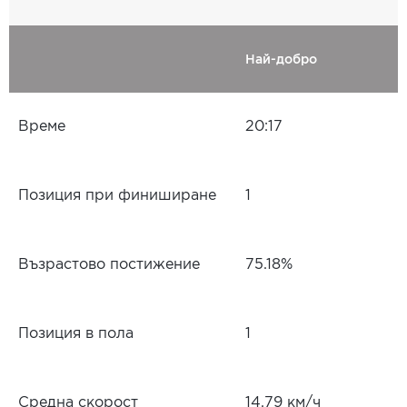
Най-добро
Време
20:17
Позиция при финиширане
1
Възрастово постижение
75.18%
Позиция в пола
1
Средна скорост
14.79 км/ч