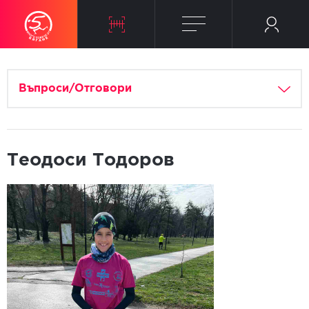
Въпроси/Отговори
Теодоси Тодоров