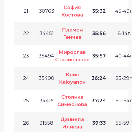
София
21
30763
35:32
45-49г
Костова
Пламен
22
34451
35:56
8-14г.
Генчев
Мирослав
23
35494
35:57
40-44г
Станиславов
Крис
24
35490
36:24
25-29г
Kaloyanov
Стоянка
25
34415
37:24
50-54г
Симеонова
Даниела
26
31558
39:33
55-59г
Илиева