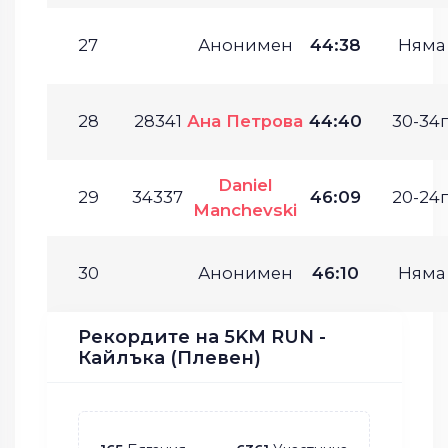
27
Анонимен
44:38
Няма
28
28341
Ана Петрова
44:40
30-34г
Daniel
29
34337
46:09
20-24г
Manchevski
30
Анонимен
46:10
Няма
Рекордите на 5KM RUN -
Кайлъка (Плевен)