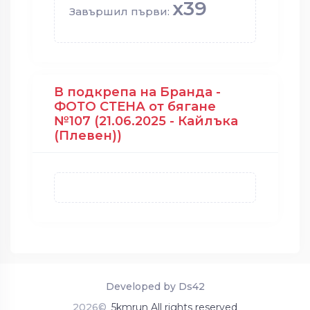
x39
Завършил първи:
В подкрепа на Бранда -
ФОТО СТЕНА от бягане
№107 (21.06.2025 - Кайлъка
(Плевен))
Developed by Ds42
2026©
5kmrun All rights reserved