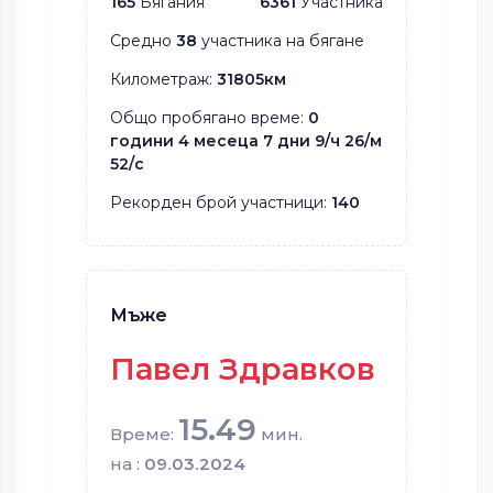
165
Бягания
6361
Участника
Средно
38
участника на бягане
Километраж:
31805км
Общо пробягано време:
0
години 4 месеца 7 дни 9/ч 26/м
52/с
Рекорден брой участници:
140
Мъже
Павел Здравков
15.49
Време:
мин.
на :
09.03.2024