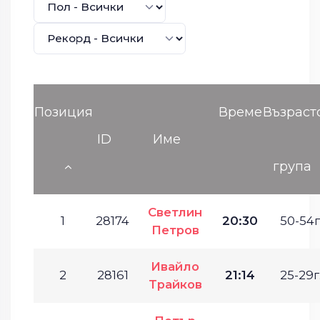
Позиция
Време
Възраст
ID
Име
група
Светлин
1
28174
20:30
50-54г
Петров
Ивайло
2
28161
21:14
25-29г
Трайков