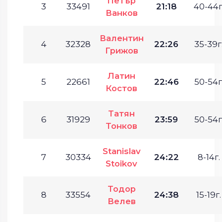
Петър
3
33491
21:18
40-44г
Ванков
Валентин
4
32328
22:26
35-39г
Грижов
Латин
5
22661
22:46
50-54г
Костов
Татян
6
31929
23:59
50-54г
Тонков
Stanislav
7
30334
24:22
8-14г.
Stoikov
Тодор
8
33554
24:38
15-19г.
Велев