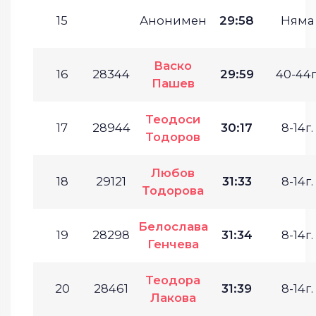
15
Анонимен
29:58
Няма
Васко
16
28344
29:59
40-44г
Пашев
Теодоси
17
28944
30:17
8-14г.
Тодоров
Любов
18
29121
31:33
8-14г.
Тодорова
Белослава
19
28298
31:34
8-14г.
Генчева
Теодора
20
28461
31:39
8-14г.
Лакова