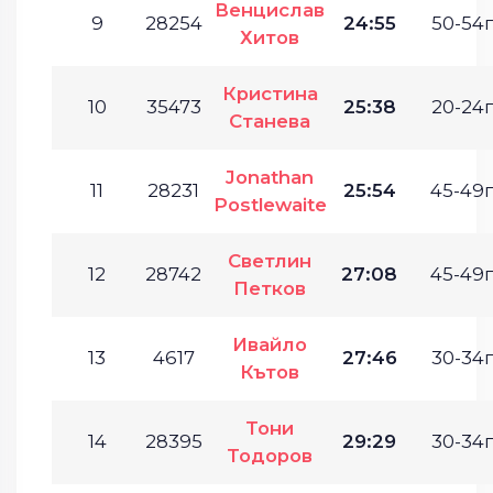
Венцислав
9
28254
24:55
50-54г
Хитов
Кристина
10
35473
25:38
20-24г
Станева
Jonathan
11
28231
25:54
45-49г
Postlewaite
Светлин
12
28742
27:08
45-49г
Петков
Ивайло
13
4617
27:46
30-34г
Кътов
Тони
14
28395
29:29
30-34г
Тодоров