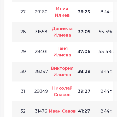
Илия
27
29160
36:25
8-14г.
Илиев
Даниела
28
31558
37:05
55-59г.
Илиева
Таня
29
28401
37:06
45-49г.
Илиева
Виктория
30
28397
38:29
8-14г.
Илиева
Николай
31
29349
39:27
8-14г.
Спасов
32
31476
Иван Савов
41:27
8-14г.