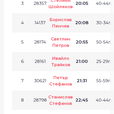
Стелиян
3
28357
20:05
40-44г.
Шойлеков
Борислав
4
14137
20:08
30-34г.
Пенчев
Светлин
5
28174
20:55
50-54г.
Петров
Ивайло
6
28161
21:00
25-29г.
Трайков
Петър
7
30621
21:31
55-59г.
Стефанов
Станислав
8
28798
22:45
40-44г.
Стефанов