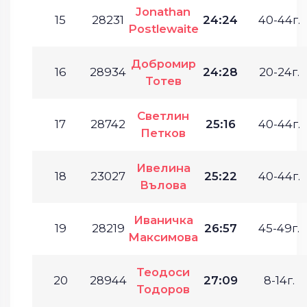
Jonathan
15
28231
24:24
40-44г.
Postlewaite
Добромир
16
28934
24:28
20-24г.
Тотев
Светлин
17
28742
25:16
40-44г.
Петков
Ивелина
18
23027
25:22
40-44г.
Вълова
Иваничка
19
28219
26:57
45-49г.
Максимова
Теодоси
20
28944
27:09
8-14г.
Тодоров