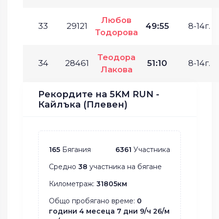
Любов
33
29121
49:55
8-14г.
Тодорова
Теодора
34
28461
51:10
8-14г.
Лакова
Рекордите на 5KM RUN -
Кайлъка (Плевен)
165
Бягания
6361
Участника
Средно
38
участника на бягане
Километраж:
31805км
Общо пробягано време:
0
години 4 месеца 7 дни 9/ч 26/м