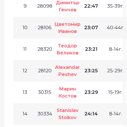
Димитър
9
28098
22:47
35-39г.
Генчев
Цветомир
10
28106
23:07
40-44г.
Иванов
Теодор
11
28320
23:21
8-14г.
Великов
Alexandar
12
28120
23:25
25-29г.
Peshev
Марин
13
30315
23:29
15-19г.
Костов
Stanislav
14
30334
24:14
8-14г.
Stoikov