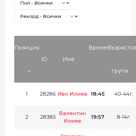
Позиция
Време
Възрасто
ID
Име
група
1
28286
Иво Илиев
18:45
40-44г.
Валентин
2
28385
19:57
8-14г.
Илиев