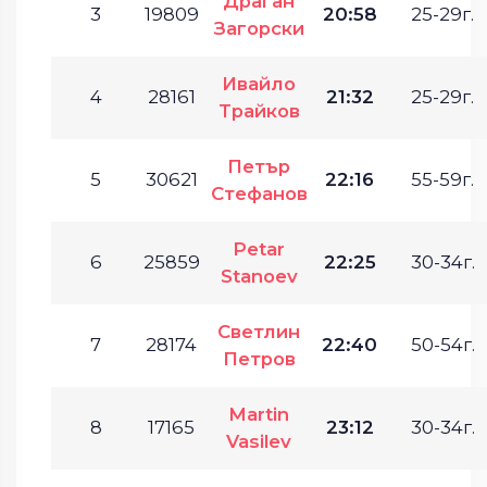
Драган
3
19809
20:58
25-29г.
Загорски
Ивайло
4
28161
21:32
25-29г.
Трайков
Петър
5
30621
22:16
55-59г.
Стефанов
Petar
6
25859
22:25
30-34г.
Stanoev
Светлин
7
28174
22:40
50-54г.
Петров
Martin
8
17165
23:12
30-34г.
Vasilev