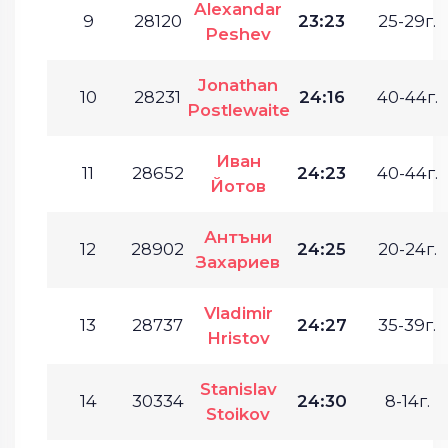
Alexandar
9
28120
23:23
25-29г.
Peshev
Jonathan
10
28231
24:16
40-44г.
Postlewaite
Иван
11
28652
24:23
40-44г.
Йотов
Антъни
12
28902
24:25
20-24г.
Захариев
Vladimir
13
28737
24:27
35-39г.
Hristov
Stanislav
14
30334
24:30
8-14г.
Stoikov