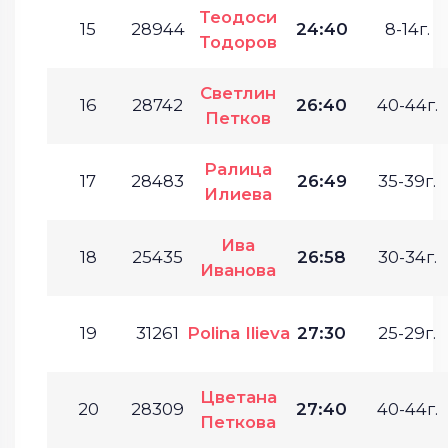
Теодоси
15
28944
24:40
8-14г.
Тодоров
Светлин
16
28742
26:40
40-44г.
Петков
Ралица
17
28483
26:49
35-39г.
Илиева
Ива
18
25435
26:58
30-34г.
Иванова
19
31261
Polina Ilieva
27:30
25-29г.
Цветана
20
28309
27:40
40-44г.
Петкова