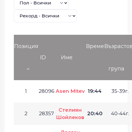
Позиция
Време
Възрасто
ID
Име
група
1
28096
Asen Mitev
19:44
35-39г.
Стелиян
2
28357
20:40
40-44г.
Шойлеков