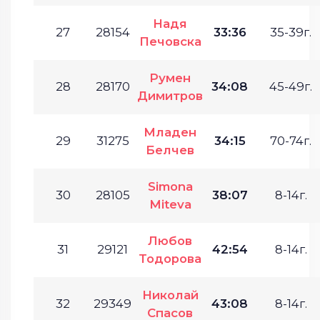
Надя
27
28154
33:36
35-39г.
Печовска
Румен
28
28170
34:08
45-49г.
Димитров
Младен
29
31275
34:15
70-74г.
Белчев
Simona
30
28105
38:07
8-14г.
Miteva
Любов
31
29121
42:54
8-14г.
Тодорова
Николай
32
29349
43:08
8-14г.
Спасов