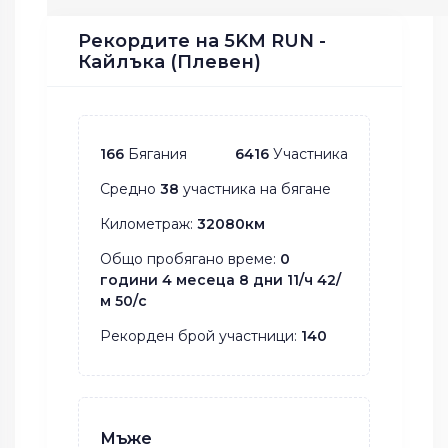
Рекордите на 5KM RUN -
Кайлъка (Плевен)
166
Бягания
6416
Участника
Средно
38
участника на бягане
Километраж:
32080км
Общо пробягано време:
0
години 4 месеца 8 дни 11/ч 42/
м 50/с
Рекорден брой участници:
140
Мъже