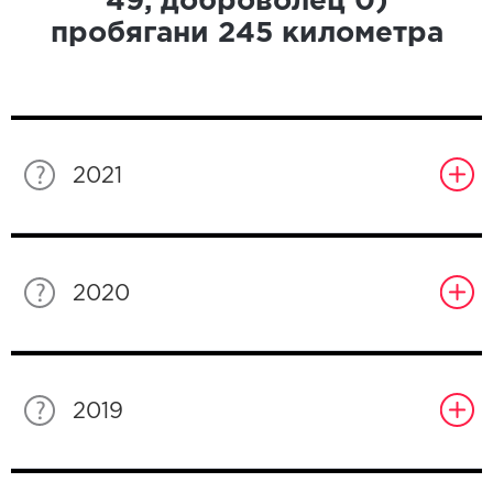
49
, доброволец
0
)
пробягани
245
километра
2021
2020
2019