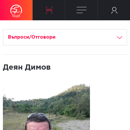
Въпроси/Отговори
Деян Димов