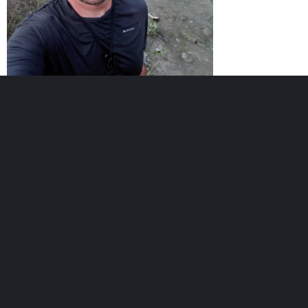
Възраст :
40г.
Регистриран :
03.06.2018
Точки :
Лични постижения
Най-добро