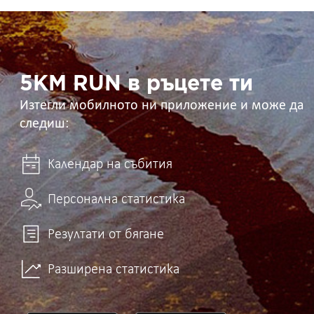
5KM
RUN
в
ръцете
ти
5KM RUN в ръцете ти
Изтегли мобилното ни приложение и може да
следиш:
Календар на събития
Персонална статистика
Резултати от бягане
Разширена статистика