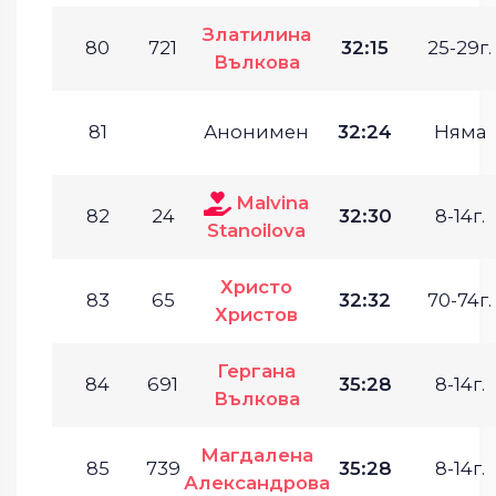
Златилина
80
721
32:15
25-29г.
Вълкова
81
Анонимен
32:24
Няма
Malvina
82
24
32:30
8-14г.
Stanoilova
Христо
83
65
32:32
70-74г.
Христов
Гергана
84
691
35:28
8-14г.
Вълкова
Магдалена
85
739
35:28
8-14г.
Александрова