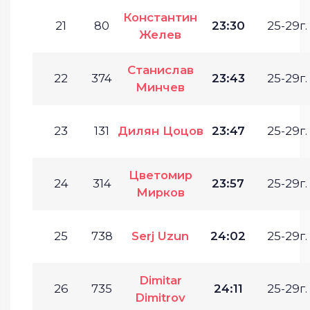
Константин
21
80
23:30
25-29г.
Желев
Станислав
22
374
23:43
25-29г.
Минчев
23
131
Дилян Цоцов
23:47
25-29г.
Цветомир
24
314
23:57
25-29г.
Мирков
25
738
Serj Uzun
24:02
25-29г.
Dimitar
26
735
24:11
25-29г.
Dimitrov