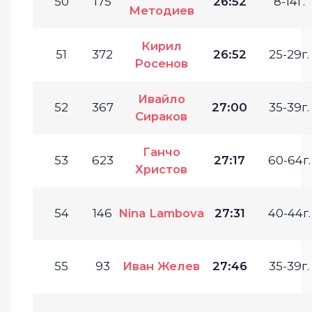
50
175
26:52
8-14г.
Методиев
Кирил
51
372
26:52
25-29г.
Росенов
Ивайло
52
367
27:00
35-39г.
Сираков
Ганчо
53
623
27:17
60-64г.
Христов
54
146
Nina Lambova
27:31
40-44г.
55
93
Иван Желев
27:46
35-39г.