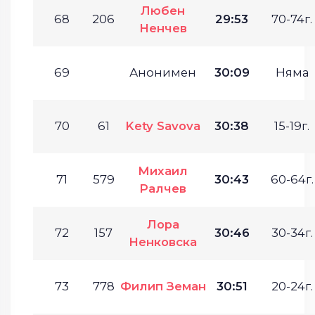
Любен
68
206
29:53
70-74г.
Ненчев
69
Анонимен
30:09
Няма
70
61
Kety Savova
30:38
15-19г.
Михаил
71
579
30:43
60-64г.
Ралчев
Лора
72
157
30:46
30-34г.
Ненковска
73
778
Филип Земан
30:51
20-24г.