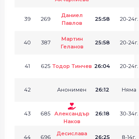
Даниел
39
269
25:58
20-24г.
Павлов
Мартин
40
387
25:58
20-24г.
Геланов
41
625
Тодор Тинчев
26:04
20-24г.
42
Анонимен
26:12
Няма
43
685
Александър
26:18
30-34г.
Наков
Десислава
44
696
26:25
8-14г.