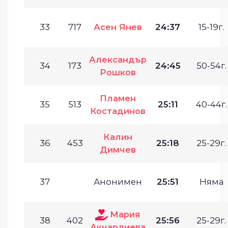
33
717
Асен Янев
24:37
15-19г.
Александър
34
173
24:45
50-54г.
Рошков
Пламен
35
513
25:11
40-44г.
Костадинов
Калин
36
453
25:18
25-29г.
Димчев
37
Анонимен
25:51
Няма
Мария
38
402
25:56
25-29г.
Акчарлиева