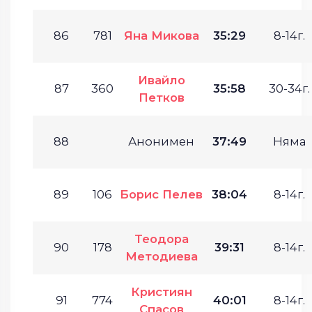
86
781
Яна Микова
35:29
8-14г.
Ивайло
87
360
35:58
30-34г.
Петков
88
Анонимен
37:49
Няма
89
106
Борис Пелев
38:04
8-14г.
Теодора
90
178
39:31
8-14г.
Методиева
Кристиян
91
774
40:01
8-14г.
Спасов