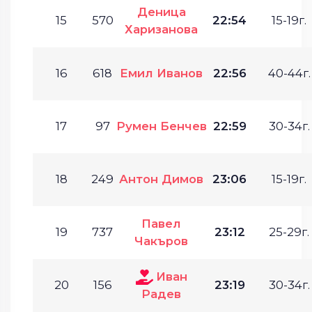
Деница
15
570
22:54
15-19г.
Харизанова
16
618
Емил Иванов
22:56
40-44г.
17
97
Румен Бенчев
22:59
30-34г.
18
249
Антон Димов
23:06
15-19г.
Павел
19
737
23:12
25-29г.
Чакъров
Иван
20
156
23:19
30-34г.
Радев