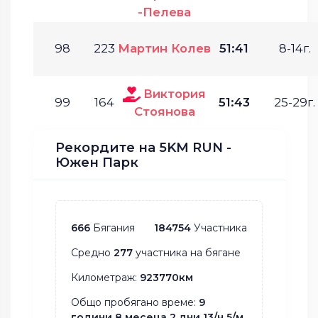
-Пелева
98
223
Мартин Колев
51:41
8-14г.
Виктория
99
164
51:43
25-29г.
Стоянова
Рекордите на 5KM RUN -
Южен Парк
666
Бягания
184754
Участника
Средно
277
участника на бягане
Километраж:
923770км
Общо пробягано време:
9
години 8 месеца 2 дни 13/ч 5/м