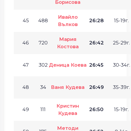
Борисова
Ивайло
45
488
26:28
15-19г.
Вълков
Мария
46
720
26:42
25-29г.
Костова
47
302
Деница Коева
26:45
30-34г.
48
34
Ваня Кудева
26:49
35-39г.
Кристин
49
111
26:50
15-19г.
Кудева
Методи