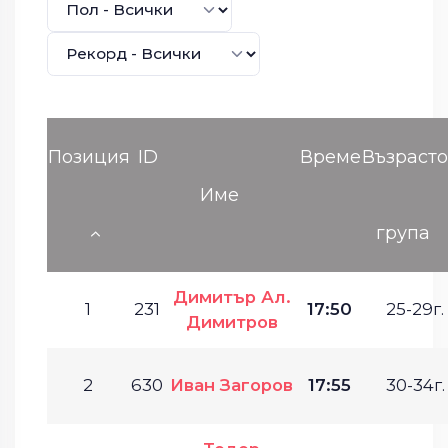
Позиция
ID
Време
Възрасто
Име
група
Димитър Ал.
1
231
17:50
25-29г.
Димитров
2
630
Иван Загоров
17:55
30-34г.