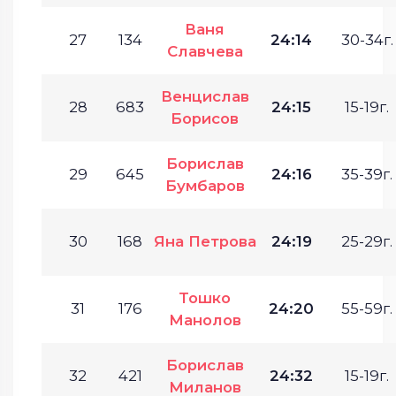
Ваня
27
134
24:14
30-34г.
Славчева
Венцислав
28
683
24:15
15-19г.
Борисов
Борислав
29
645
24:16
35-39г.
Бумбаров
30
168
Яна Петрова
24:19
25-29г.
Тошко
31
176
24:20
55-59г.
Манолов
Борислав
32
421
24:32
15-19г.
Миланов