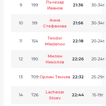
Лъчезар
9
199
21:36
30-34г.
Иванов
Анна
10
99
21:56
30-34г.
Стефанова
Teodor
11
154
22:18
20-24г.
Mladenov
Милен
12
190
22:26
20-24г.
Николов
13
709
Орлин Тенчев
22:32
25-29г.
Lachezar
14
726
22:44
15-19г.
Stoev