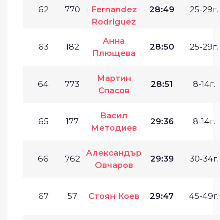
62
770
Fernandez
28:49
25-29г.
Rodriguez
Анна
63
182
28:50
25-29г.
Плющева
Мартин
64
773
28:51
8-14г.
Спасов
Васил
65
177
29:36
8-14г.
Методиев
Александър
66
762
29:39
30-34г.
Овчаров
67
57
Стоян Коев
29:47
45-49г.