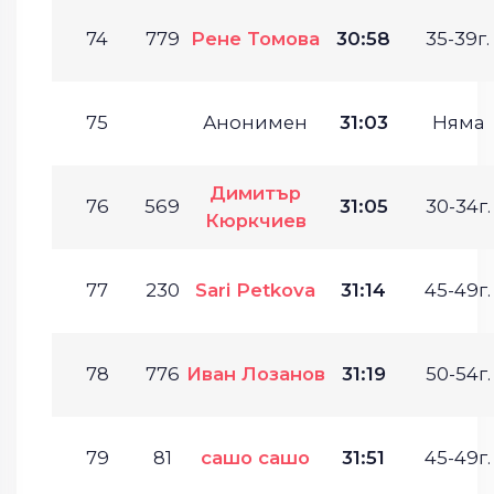
74
779
Рене Томова
30:58
35-39г.
75
Анонимен
31:03
Няма
Димитър
76
569
31:05
30-34г.
Кюркчиев
77
230
Sari Petkova
31:14
45-49г.
78
776
Иван Лозанов
31:19
50-54г.
79
81
сашо сашо
31:51
45-49г.