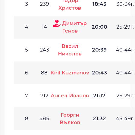
Тодор
3
239
18:43
30-34г.
Христов
Димитър
4
14
20:00
25-29г.
Генов
Васил
5
243
20:39
40-44г.
Николов
6
88
Kiril Kuzmanov
20:43
40-44г.
7
712
Ангел Иванов
21:17
25-29г.
Георги
8
485
21:32
45-49г.
Вълков