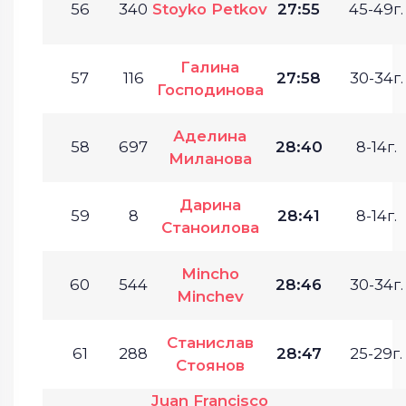
56
340
Stoyko Petkov
27:55
45-49г.
Галина
57
116
27:58
30-34г.
Господинова
Аделина
58
697
28:40
8-14г.
Миланова
Дарина
59
8
28:41
8-14г.
Станоилова
Mincho
60
544
28:46
30-34г.
Minchev
Станислав
61
288
28:47
25-29г.
Стоянов
Juan Francisco