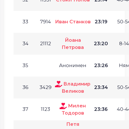
33
7914
Иван Станков
23:19
50-5
Йоана
34
21112
23:20
8-14
Петрова
35
Анонимен
23:26
Ням
Владимир
36
3429
23:34
50-5
Великов
Милен
37
1123
23:36
40-4
Тодоров
Петя