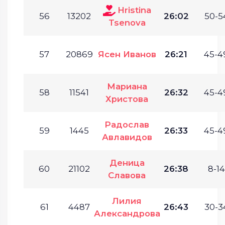
Hristina
56
13202
26:02
50-5
Tsenova
57
20869
Ясен Иванов
26:21
45-4
Мариана
58
11541
26:32
45-4
Христова
Радослав
59
1445
26:33
45-4
Авлавидов
Деница
60
21102
26:38
8-14
Славова
Лилия
61
4487
26:43
30-3
Александрова