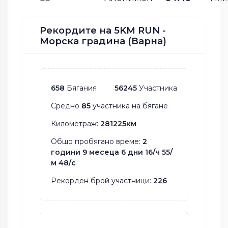
Рекордите на 5KM RUN -
Морска градина (Варна)
658
Бягания
56245
Участника
Средно
85
участника на бягане
Километраж:
281225км
Общо пробягано време:
2
години 9 месеца 6 дни 16/ч 55/
м 48/с
Рекорден брой участници:
226