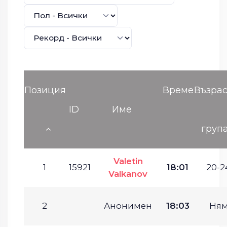
Позиция
Време
Възрас
ID
Име
груп
Valetin
1
15921
18:01
20-2
Valkanov
2
Анонимен
18:03
Ням