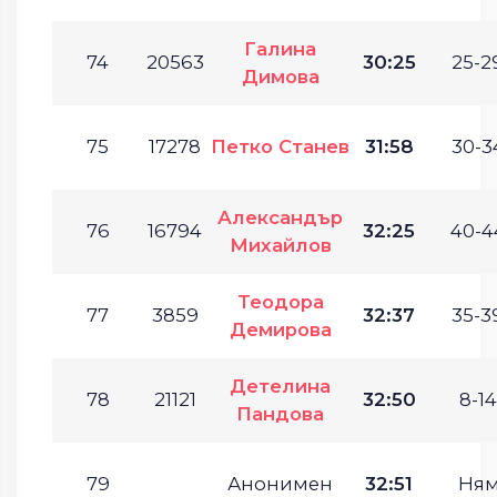
Галина
74
20563
30:25
25-2
Димова
75
17278
Петко Станев
31:58
30-3
Александър
76
16794
32:25
40-4
Михайлов
Теодора
77
3859
32:37
35-3
Демирова
Детелина
78
21121
32:50
8-14
Пандова
79
Анонимен
32:51
Ням