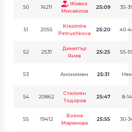
Живко
50
16211
25:09
35-3
Михайлов
Krasimira
51
2055
25:20
40-4
Petrushkova
Димитър
52
2531
25:25
55-5
Янев
53
Анонимен
25:31
Ням
Стилиян
54
20862
25:47
8-14
Тодоров
Бояна
55
19412
25:55
30-3
Маринова