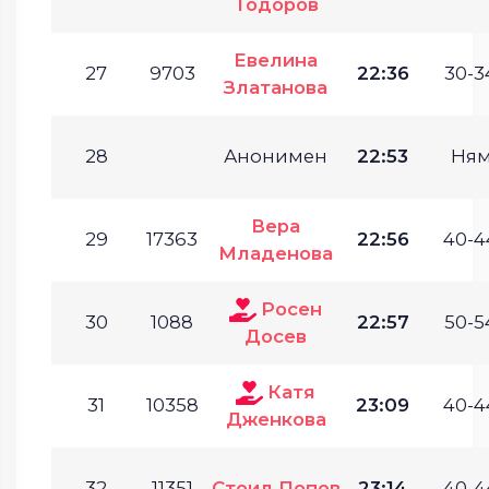
Тодоров
Евелина
27
9703
22:36
30-3
Златанова
28
Анонимен
22:53
Ням
Вера
29
17363
22:56
40-4
Младенова
Росен
30
1088
22:57
50-5
Досев
Катя
31
10358
23:09
40-4
Дженкова
32
11351
Стоил Попов
23:14
40-4