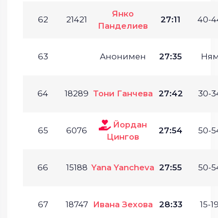
Янко
62
21421
27:11
40-4
Панделиев
63
Анонимен
27:35
Ням
64
18289
Тони Ганчева
27:42
30-3
Йордан
65
6076
27:54
50-5
Цингов
66
15188
Yana Yancheva
27:55
50-5
67
18747
Ивана Зехова
28:33
15-19