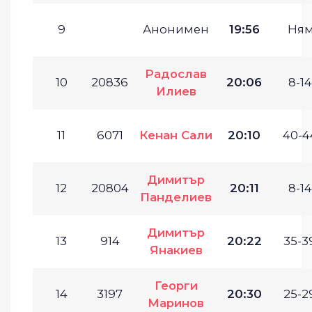
9
Анонимен
19:56
Ням
Радослав
10
20836
20:06
8-14
Илиев
11
6071
Кенан Сали
20:10
40-4
Димитър
12
20804
20:11
8-14
Панделиев
Димитър
13
914
20:22
35-3
Янакиев
Георги
14
3197
20:30
25-2
Маринов