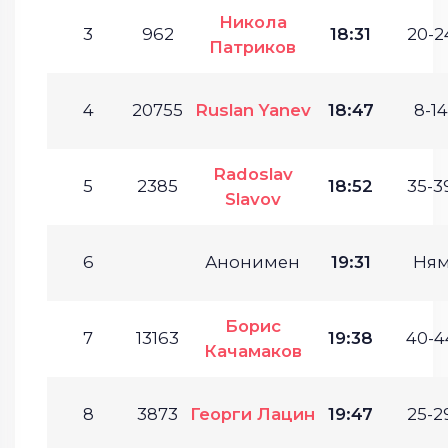
Никола
3
962
18:31
20-2
Патриков
4
20755
Ruslan Yanev
18:47
8-14
Radoslav
5
2385
18:52
35-3
Slavov
6
Анонимен
19:31
Ням
Борис
7
13163
19:38
40-4
Качамаков
8
3873
Георги Лацин
19:47
25-2