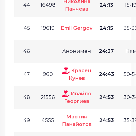
Николина
44
16498
24:13
15-19
Панчева
45
19619
Emil Gergov
24:15
35-3
46
Анонимен
24:37
Ням
Красен
47
960
24:43
50-5
Кунев
Ивайло
48
21556
24:53
30-3
Георгиев
Мартин
49
4555
24:53
35-3
Панайотов