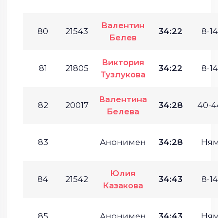
Валентин
80
21543
34:22
8-14
Белев
Виктория
81
21805
34:22
8-14
Тузлукова
Валентина
82
20017
34:28
40-4
Белева
83
Анонимен
34:28
Ням
Юлия
84
21542
34:43
8-14
Казакова
85
Анонимен
34:43
Ням