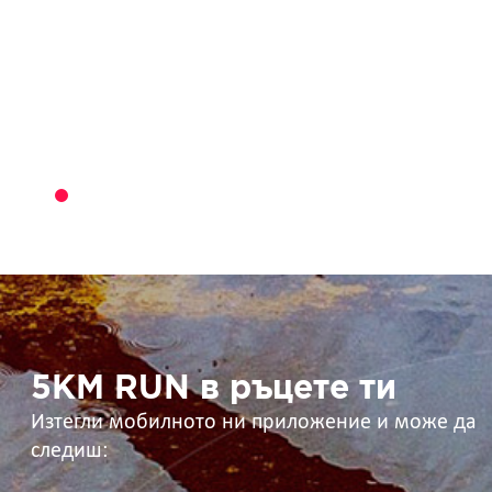
5KM
RUN
в
ръцете
ти
5KM RUN в ръцете ти
Изтегли мобилното ни приложение и може да
следиш: