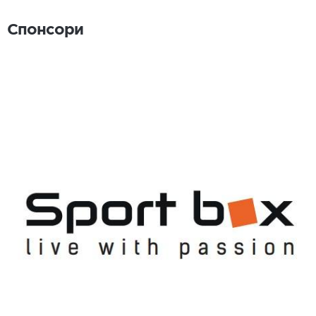
Спонсори
Спонсори