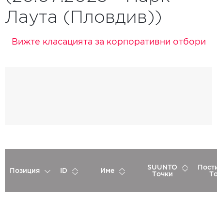
Лаута (Пловдив))
Вижте класацията за корпоративни отбори
SUUNTO
Пост
Позиция
ID
Име
Точки
Т