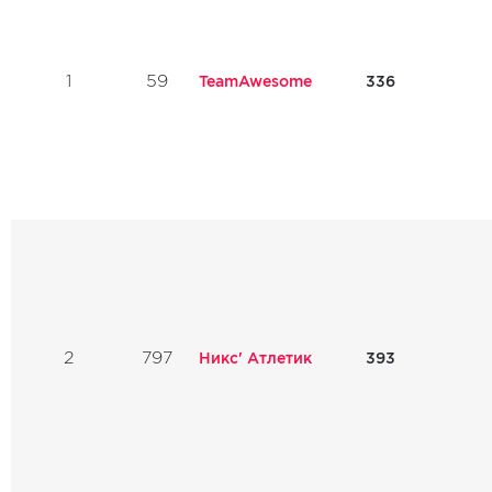
1
59
TeamAwesome
336
2
797
Никс' Атлетик
393