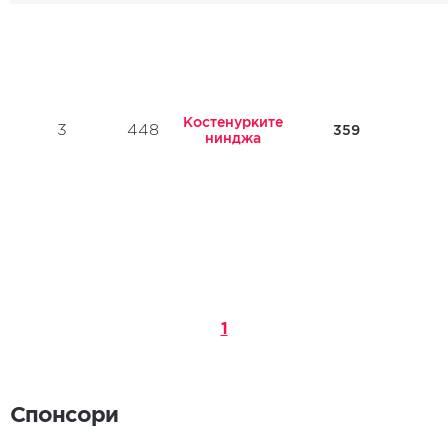
Костенурките
3
448
359
нинджа
1
Спонсори
Спонсори