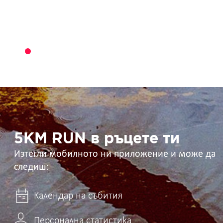
5KM
RUN
в
ръцете
ти
5KM RUN в ръцете ти
Изтегли мобилното ни приложение и може да
следиш:
Календар на събития
Персонална статистика