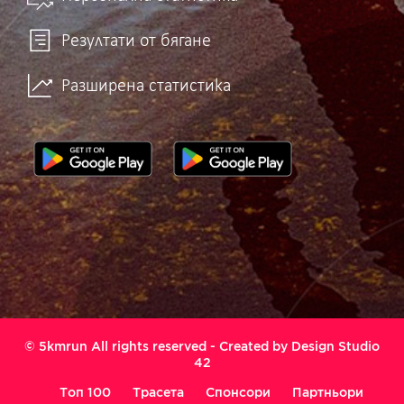
Резултати от бягане
Разширена статистика
© 5kmrun All rights reserved - Created by
Design Studio
42
Топ 100
Трасета
Спонсори
Партньори