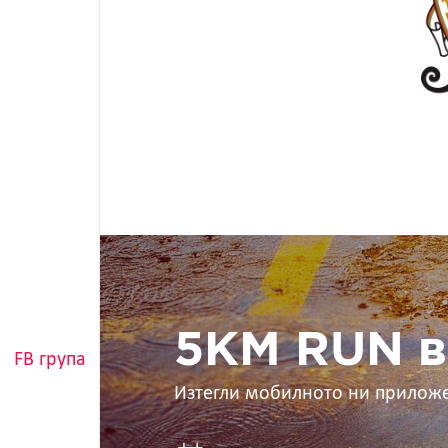
5KM
RUN
в
ръцете
ти
5KM RUN в
FB група
Изтегли мобилното ни прилож