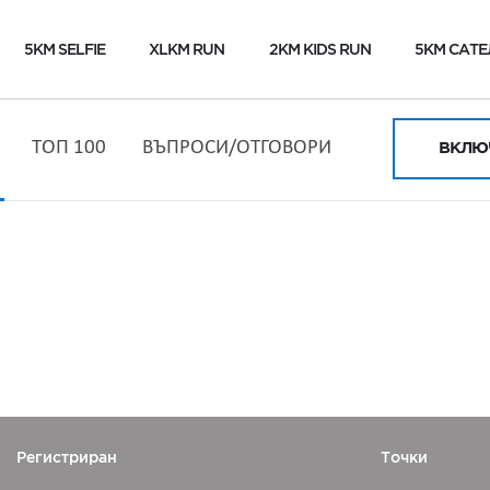
5KM SELFIE
XLKM RUN
2KM KIDS RUN
5KM САТЕ
ТОП 100
ВЪПРОСИ/ОТГОВОРИ
ВКЛЮЧ
Регистриран
Точки