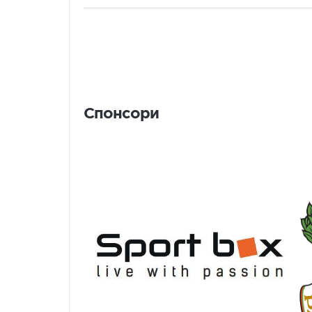
Спонсори
Спонсори