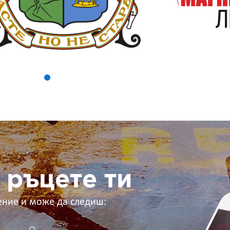
 ръцете ти
ение и може да следиш: