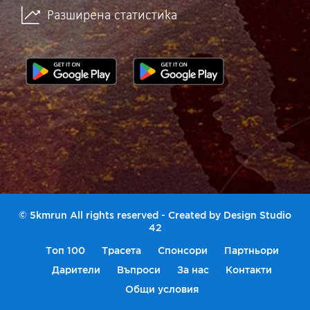
Разширена статистика
© 5kmrun All rights reserved - Created by
Design Studio
42
Топ 100
Трасета
Спонсори
Партньори
Дарители
Въпроси
За нас
Контакти
Общи условия