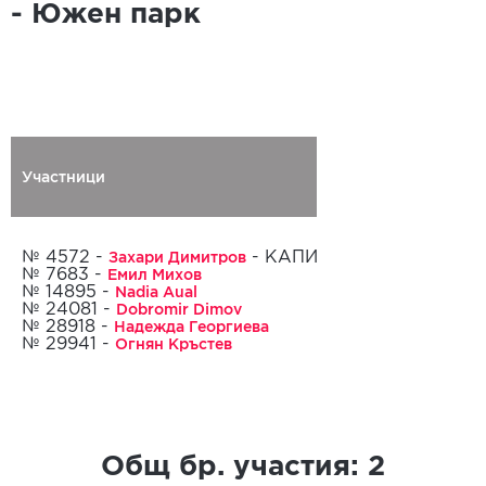
- Южен парк
Участници
Регистриран
Захари Димитров
№ 4572 -
- КАПИТАН
Емил Михов
№ 7683 -
Nadia Aual
№ 14895 -
06.04.2022
Dobromir Dimov
№ 24081 -
Надежда Георгиева
№ 28918 -
Огнян Кръстев
№ 29941 -
Общ бр. участия:
2