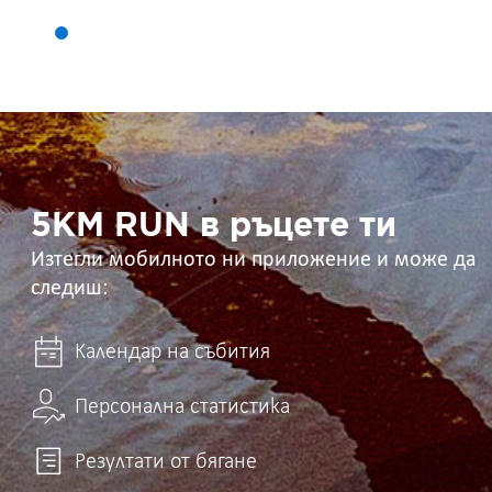
5KM
RUN
в
ръцете
ти
5KM RUN в ръцете ти
Изтегли мобилното ни приложение и може да
следиш:
Календар на събития
Персонална статистика
Резултати от бягане