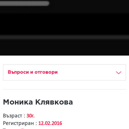
Въпроси и отговори
Моника Клявкова
Възраст :
30г.
Регистриран :
12.02.2016