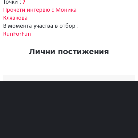
Точки :
7
Прочети интервю с Моника
Клявкова
В момента участва в отбор :
RunForFun
Лични постижения
Най-добро
Време
33:59