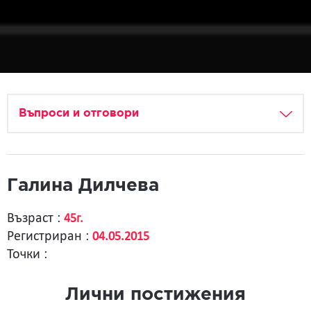
Въпроси и отговори
Галина Дилчева
Възраст :
45г.
Регистриран :
04.05.2015
Точки :
Лични постижения