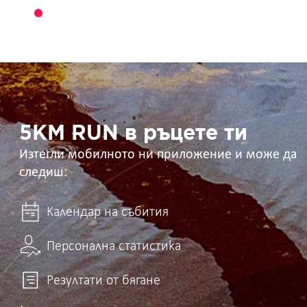
5KM
RUN
в
ръцете
ти
5KM RUN в ръцете ти
Изтегли мобилното ни приложение и може да
следиш:
Календар на събития
Персонална статистика
Резултати от бягане