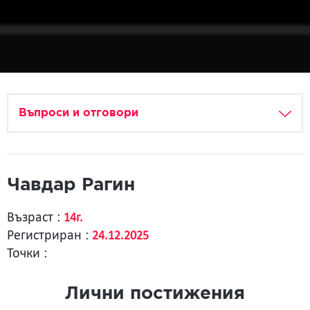
Въпроси и отговори
Чавдар Рагин
Възраст :
14г.
Регистриран :
24.12.2025
Точки :
Лични постижения