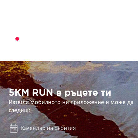
5KM
RUN
в
ръцете
ти
5KM RUN в ръцете ти
Изтегли мобилното ни приложение и може да
следиш:
Календар на събития