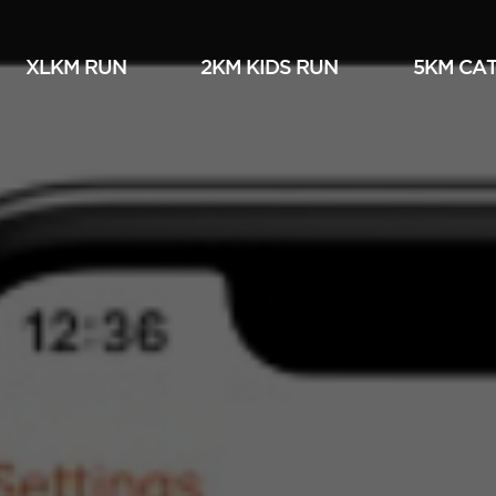
XLKM RUN
2KM KIDS RUN
5KM СА