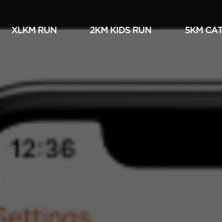
XLKM RUN
2KM KIDS RUN
5KM СА