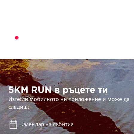
5KM
RUN
в
ръцете
ти
5KM RUN в ръцете ти
Изтегли мобилното ни приложение и може да
следиш:
Календар на събития