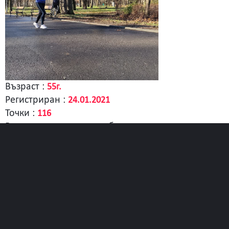
Възраст :
55г.
Регистриран :
24.01.2021
Точки :
116
В момента участва в отбор :
"Лудогорци"
2