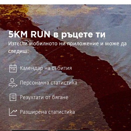
5KM
RUN
в
ръцете
ти
5KM RUN в ръцете ти
Изтегли мобилното ни приложение и може да
следиш:
Календар на събития
Персонална статистика
Резултати от бягане
Разширена статистика