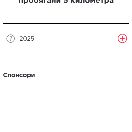
пробягани
5
километра
2025
Спонсори
Спонсори