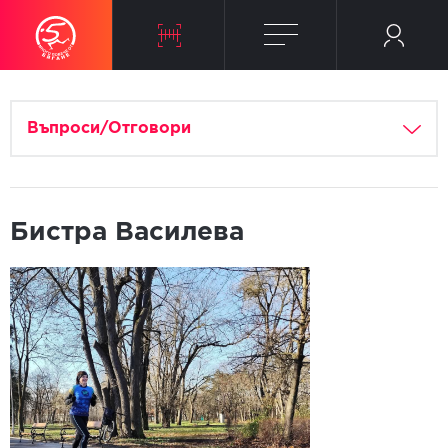
Въпроси/Отговори
Бистра Василева