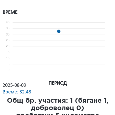
ВРЕМЕ
40
35
30
25
20
15
10
5
0
ПЕРИОД
2025-08-09
Време: 32.48
Общ бр. участия:
1
(бягане
1
,
доброволец
0
)