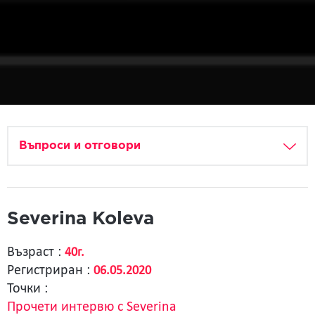
Въпроси и отговори
Severina Koleva
Възраст :
40г.
Регистриран :
06.05.2020
Точки :
Прочети интервю с Severina