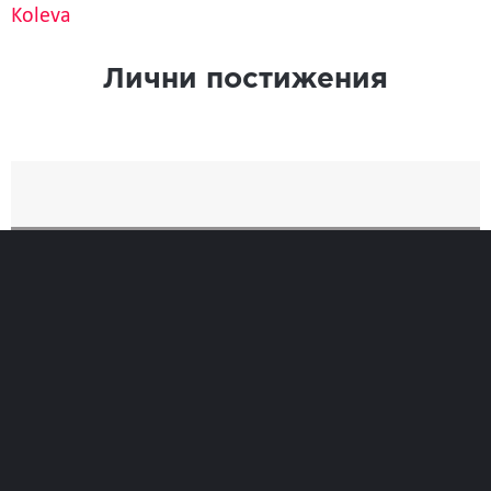
Koleva
Лични постижения
Най-добро
Време
0
Позиция при финиширане
0