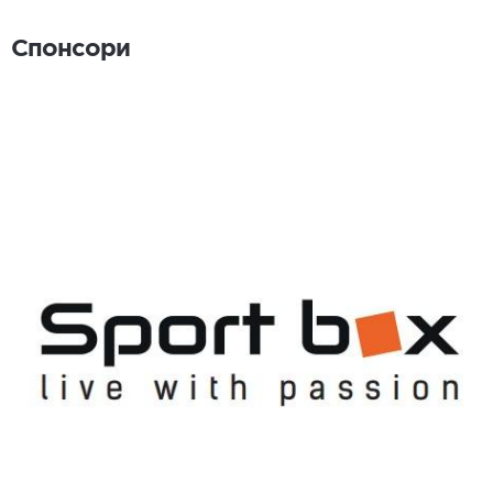
Спонсори
Спонсори