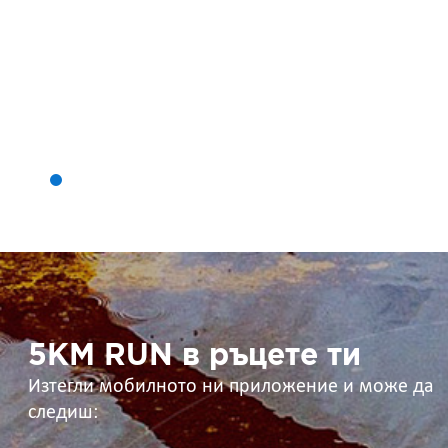
5KM
RUN
в
ръцете
ти
5KM RUN в ръцете ти
Изтегли мобилното ни приложение и може да
следиш: