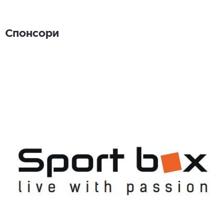
Спонсори
Спонсори