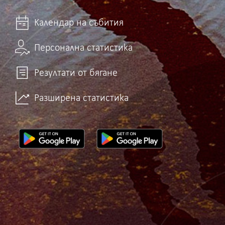
Календар на събития
Персонална статистика
Резултати от бягане
Разширена статистика