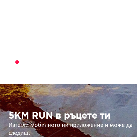
5KM
RUN
в
ръцете
ти
5KM RUN в ръцете ти
Изтегли мобилното ни приложение и може да
следиш: