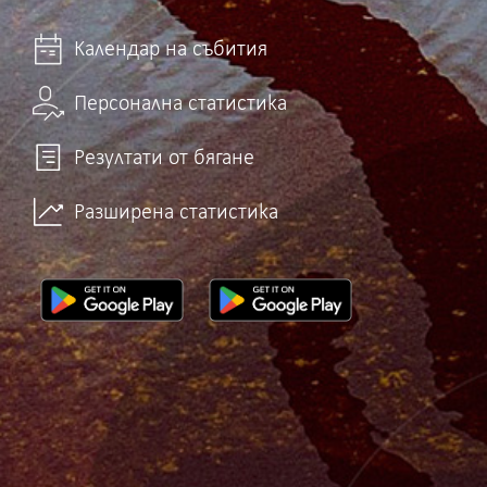
Календар на събития
Персонална статистика
Резултати от бягане
Разширена статистика