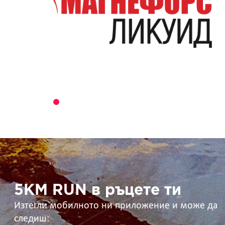
5KM
RUN
в
ръцете
ти
5KM RUN в ръцете ти
Изтегли мобилното ни приложение и може да
следиш: