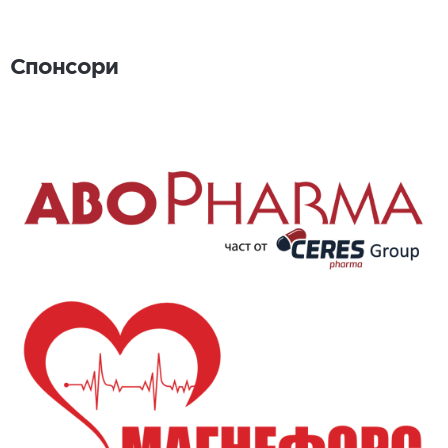
Спонсори
Спонсори