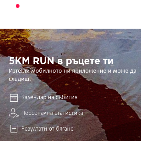
5KM
RUN
в
ръцете
ти
5KM RUN в ръцете ти
Изтегли мобилното ни приложение и може да
следиш:
Календар на събития
Персонална статистика
Резултати от бягане