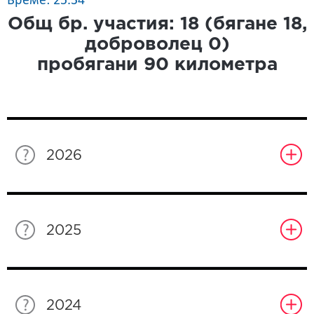
Време: 25.34
Общ бр. участия:
18
(бягане
18
,
доброволец
0
)
пробягани
90
километра
2026
2025
2024