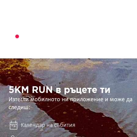
5KM
RUN
в
ръцете
ти
5KM RUN в ръцете ти
Изтегли мобилното ни приложение и може да
следиш:
Календар на събития