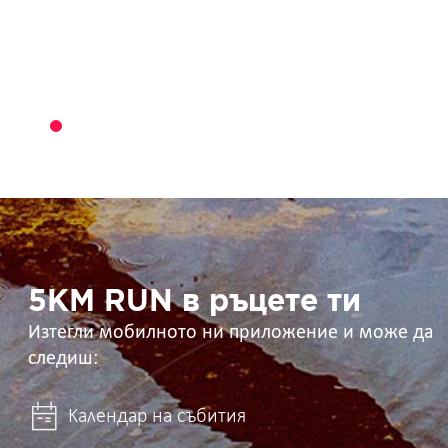
5KM
RUN
в
ръцете
ти
5KM RUN в ръцете ти
Изтегли мобилното ни приложение и може да
следиш:
Календар на събития