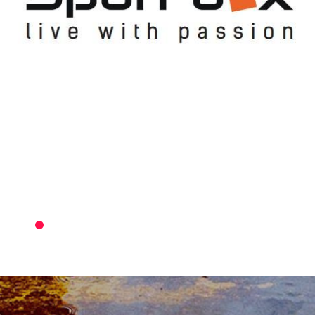
5KM
RUN
в