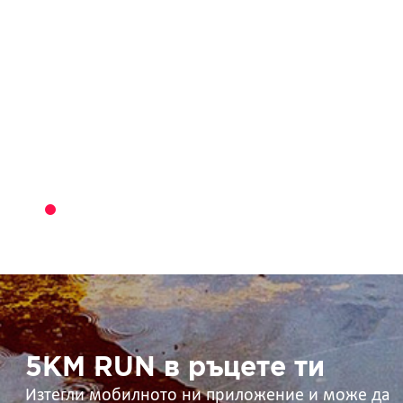
5KM
RUN
в
ръцете
ти
5KM RUN в ръцете ти
Изтегли мобилното ни приложение и може да