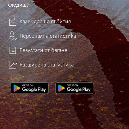
следиш:
Календар на събития
Персонална статистика
Резултати от бягане
Разширена статистика