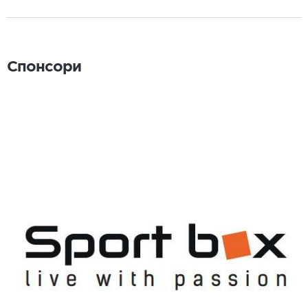
Спонсори
Спонсори