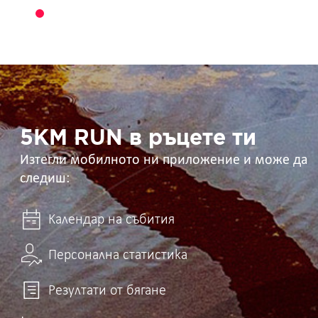
5KM
RUN
в
ръцете
ти
5KM RUN в ръцете ти
Изтегли мобилното ни приложение и може да
следиш:
Календар на събития
Персонална статистика
Резултати от бягане