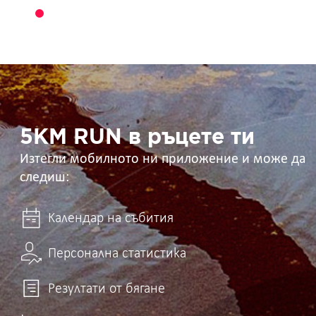
5KM
RUN
в
ръцете
ти
5KM RUN в ръцете ти
Изтегли мобилното ни приложение и може да
следиш:
Календар на събития
Персонална статистика
Резултати от бягане