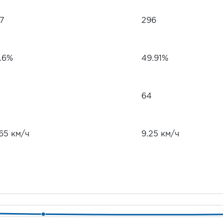
97
296
1.6%
49.91%
64
65 км/ч
9.25 км/ч