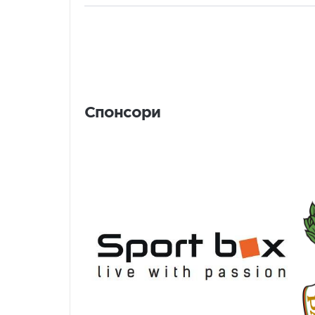
Спонсори
Спонсори