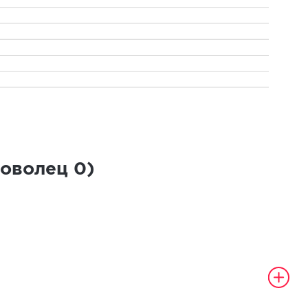
роволец
0
)