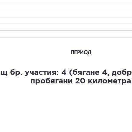
ПЕРИОД
щ бр. участия:
4
(бягане
4
, доб
пробягани
20
километра