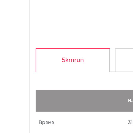
5kmrun
Н
Време
31