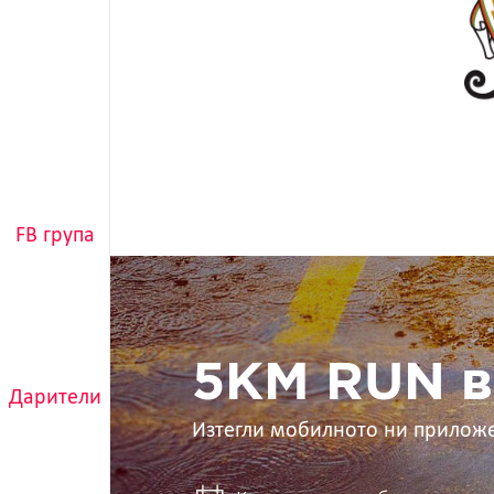
FB група
5KM
RUN
в
ръцете
ти
5KM RUN в
Дарители
Изтегли мобилното ни прилож