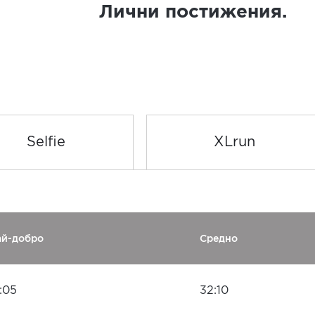
Лични постижения.
Selfie
XLrun
ай-добро
Средно
:05
32:10