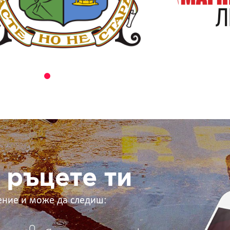
 ръцете ти
ение и може да следиш: