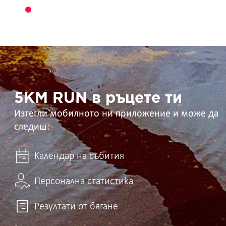
5KM
RUN
в
ръцете
ти
5KM RUN в ръцете ти
Изтегли мобилното ни приложение и може да
следиш:
Календар на събития
Персонална статистика
Резултати от бягане