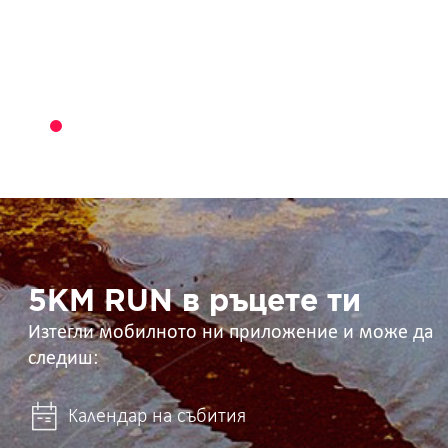
5KM
RUN
в
ръцете
ти
5KM RUN в ръцете ти
Изтегли мобилното ни приложение и може да
следиш:
Календар на събития