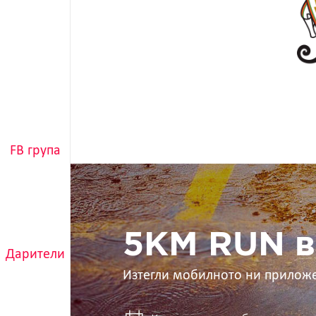
FB група
5KM
RUN
в
ръцете
ти
5KM RUN в
Дарители
Изтегли мобилното ни прилож