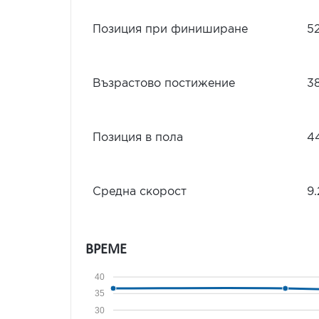
Позиция при финиширане
5
Възрастово постижение
3
Позиция в пола
4
Средна скорост
9.
ВРЕМЕ
40
35
30