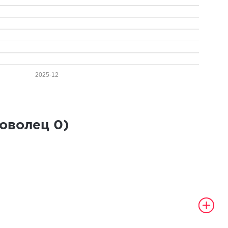
2025-12
роволец
0
)