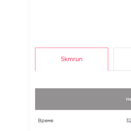
5kmrun
Н
Време
3