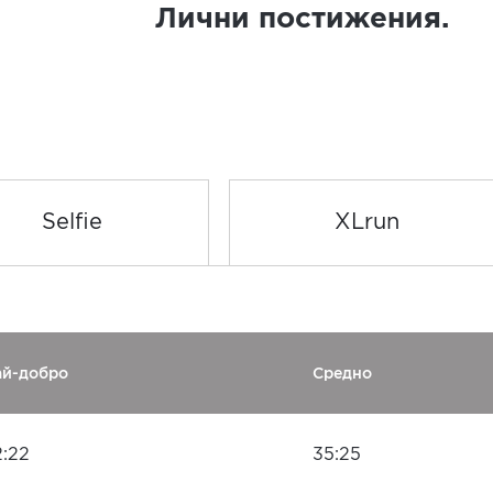
Лични постижения.
Selfie
XLrun
ай-добро
Средно
2:22
35:25