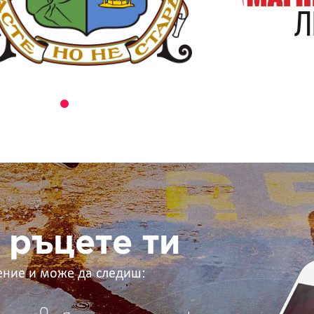
 ръцете ти
ение и може да следиш: