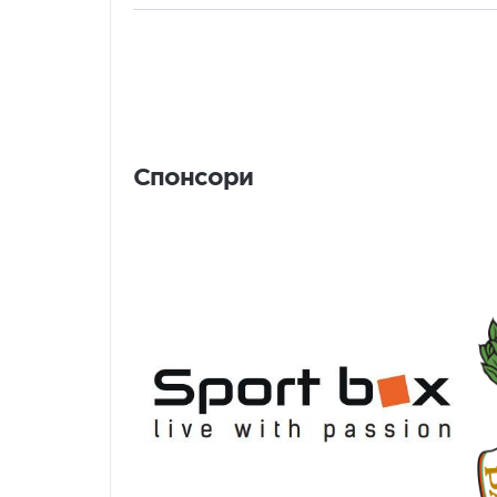
Спонсори
Спонсори