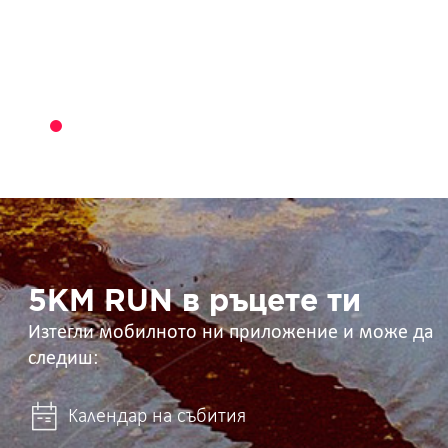
5KM
RUN
в
ръцете
ти
5KM RUN в ръцете ти
Изтегли мобилното ни приложение и може да
следиш:
Календар на събития