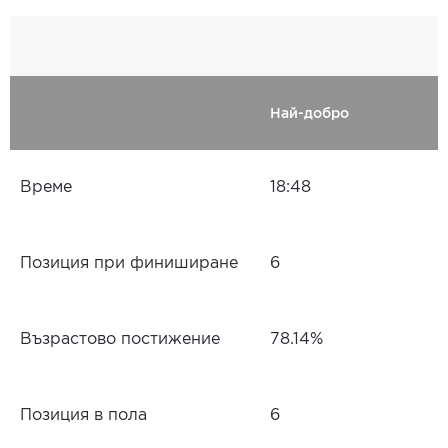
Най-добро
Време
18:48
Позиция при финиширане
6
Възрастово постижение
78.14%
Позиция в пола
6