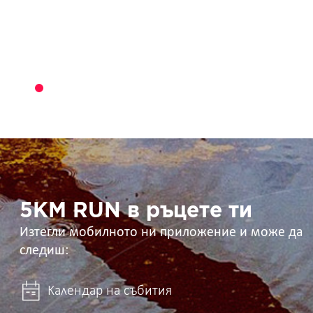
5KM
RUN
в
ръцете
ти
5KM RUN в ръцете ти
Изтегли мобилното ни приложение и може да
следиш:
Календар на събития