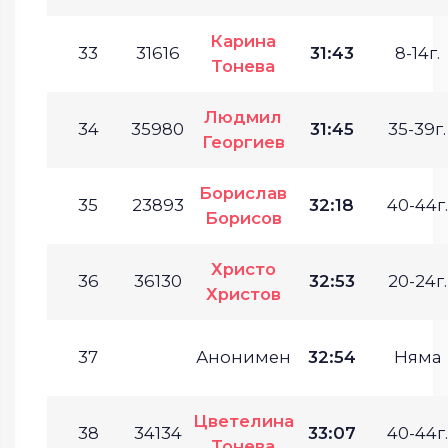
Карина
33
31616
31:43
8-14г.
Тонева
Людмил
34
35980
31:45
35-39г.
Георгиев
Борислав
35
23893
32:18
40-44г.
Борисов
Христо
36
36130
32:53
20-24г.
Христов
37
Анонимен
32:54
Няма
Цветелина
38
34134
33:07
40-44г.
Тонева