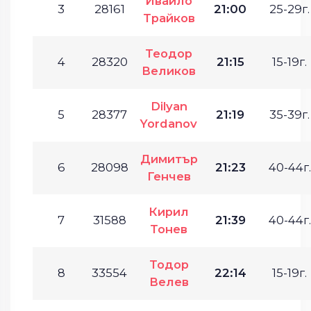
Ивайло
3
28161
21:00
25-29г.
Трайков
Теодор
4
28320
21:15
15-19г.
Великов
Dilyan
5
28377
21:19
35-39г.
Yordanov
Димитър
6
28098
21:23
40-44г.
Генчев
Кирил
7
31588
21:39
40-44г.
Тонев
Тодор
8
33554
22:14
15-19г.
Велев