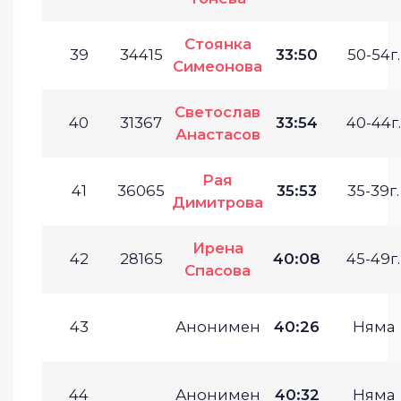
Стоянка
39
34415
33:50
50-54г.
Симеонова
Светослав
40
31367
33:54
40-44г.
Анастасов
Рая
41
36065
35:53
35-39г.
Димитрова
Ирена
42
28165
40:08
45-49г.
Спасова
43
Анонимен
40:26
Няма
44
Анонимен
40:32
Няма