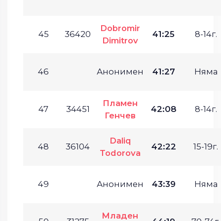
Dobromir
45
36420
41:25
8-14г.
Dimitrov
46
Анонимен
41:27
Няма
Пламен
47
34451
42:08
8-14г.
Генчев
Daliq
48
36104
42:22
15-19г.
Todorova
49
Анонимен
43:39
Няма
Младен