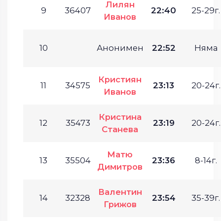
Лилян
9
36407
22:40
25-29г.
Иванов
10
Анонимен
22:52
Няма
Кристиян
11
34575
23:13
20-24г.
Иванов
Кристина
12
35473
23:19
20-24г.
Станева
Матю
13
35504
23:36
8-14г.
Димитров
Валентин
14
32328
23:54
35-39г.
Грижов