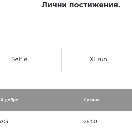
Лични постижения.
Selfie
XLrun
ай-добро
Средно
6:03
28:50