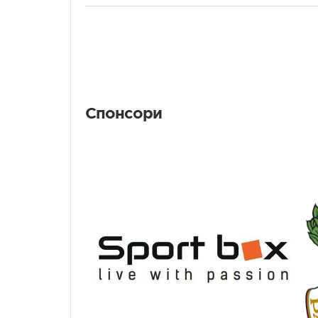
Спонсори
Спонсори