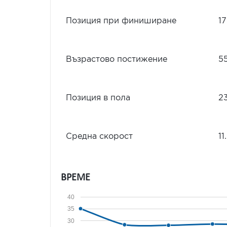
Позиция при финиширане
1
Възрастово постижение
5
Позиция в пола
2
Средна скорост
11
ВРЕМЕ
40
35
30