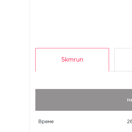
5kmrun
Н
Време
2