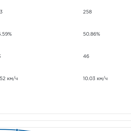
73
258
5.59%
50.86%
3
46
.52 км/ч
10.03 км/ч