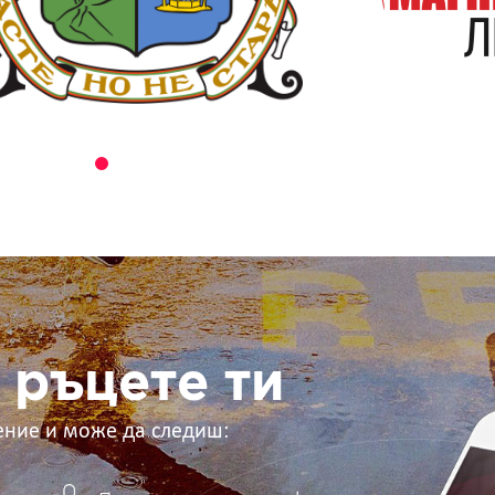
 ръцете ти
ение и може да следиш: