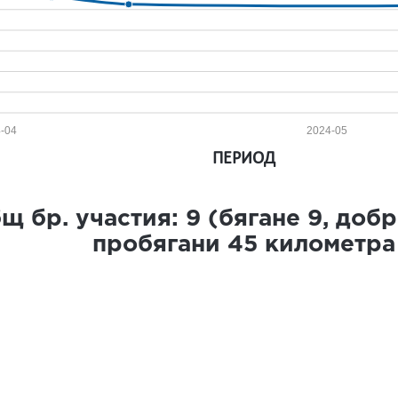
-04
2024-05
ПЕРИОД
щ бр. участия:
9
(бягане
9
, доб
пробягани
45
километра