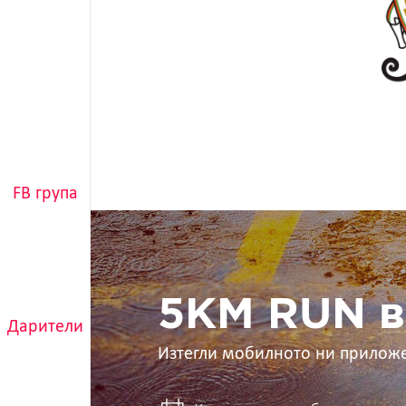
FB група
5KM
RUN
в
ръцете
ти
5KM RUN в
Дарители
Изтегли мобилното ни прилож