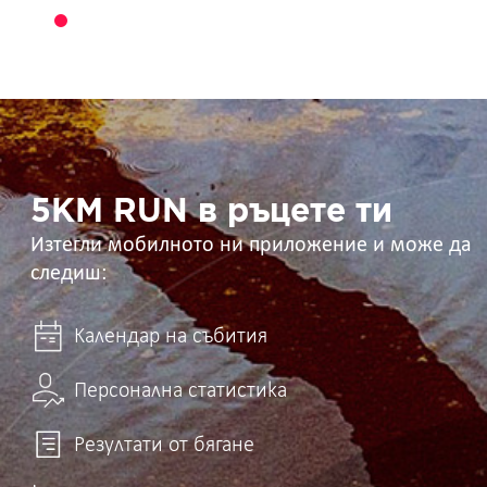
5KM
RUN
в
ръцете
ти
5KM RUN в ръцете ти
Изтегли мобилното ни приложение и може да
следиш:
Календар на събития
Персонална статистика
Резултати от бягане