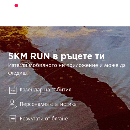
5KM
RUN
в
ръцете
ти
5KM RUN в ръцете ти
Изтегли мобилното ни приложение и може да
следиш:
Календар на събития
Персонална статистика
Резултати от бягане