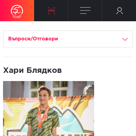
Въпроси/Отговори
Хари Блядков