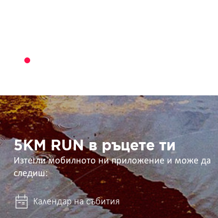
5KM
RUN
в
ръцете
ти
5KM RUN в ръцете ти
Изтегли мобилното ни приложение и може да
следиш:
Календар на събития