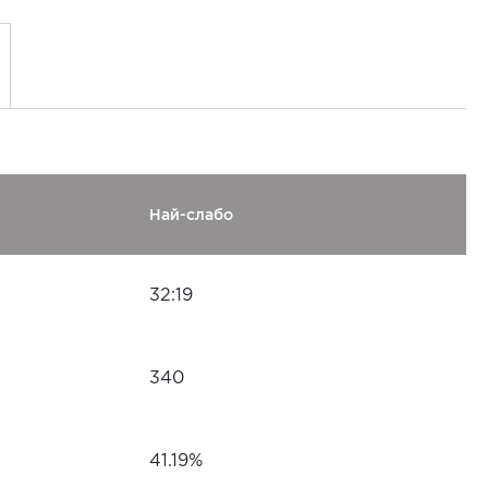
Най-слабо
32:19
340
41.19%