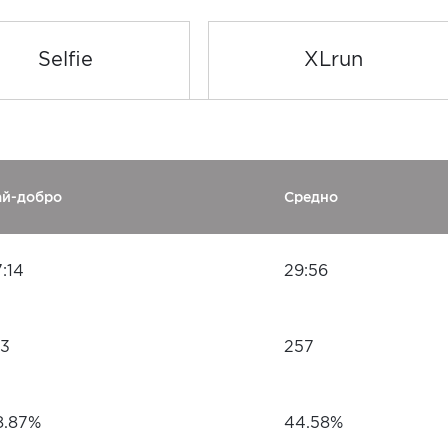
Selfie
XLrun
ай-добро
Средно
:14
29:56
43
257
8.87%
44.58%