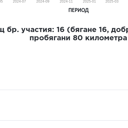
05
2024-07
2024-09
2024-11
2025-01
2025-03
ПЕРИОД
 бр. участия:
16
(бягане
16
, до
пробягани
80
километра