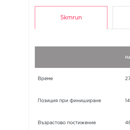
5kmrun
Н
Време
27
Позиция при финиширане
1
Възрастово постижение
4