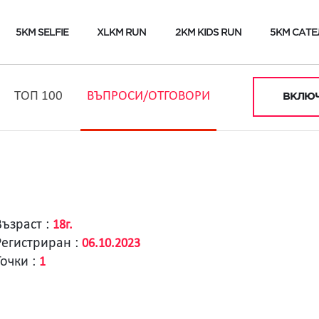
5KM SELFIE
XLKM RUN
2KM KIDS RUN
5KM САТЕ
ТОП 100
ВЪПРОСИ/ОТГОВОРИ
ВКЛЮЧ
Възраст :
18г.
Регистриран :
06.10.2023
Точки :
1