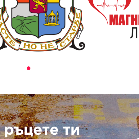
 ръцете ти