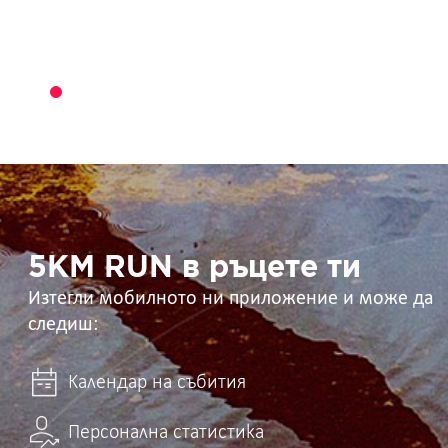
5KM
RUN
в
ръцете
ти
5KM RUN в ръцете ти
Изтегли мобилното ни приложение и може да
следиш:
Календар на събития
Персонална статистика