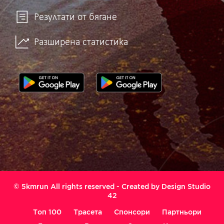
Резултати от бягане
Разширена статистика
© 5kmrun All rights reserved - Created by
Design Studio
42
Топ 100
Трасета
Спонсори
Партньори