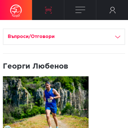
Въпроси/Отговори
Георги Любенов